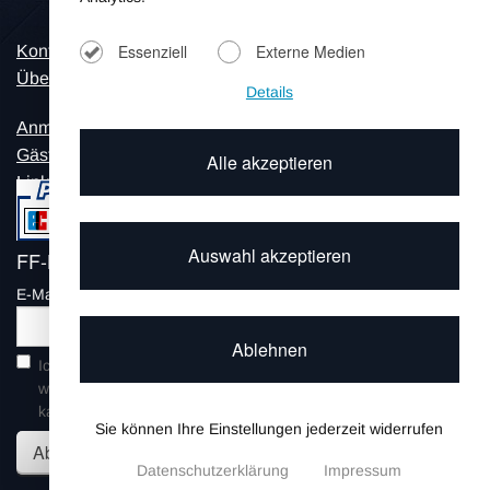
Essenziell
Externe Medien
Kontakt
Impressum
Über Uns
Datenschutz
Details
Anmeldung
Gästebuch
Alle akzeptieren
Links
Auswahl akzeptieren
FF-Letter abonnieren. Gratis!
E-Mail*
Ablehnen
Ich stimme zu, dass die hier eingegebenen
Daten gespeichert
werden dürfen, damit meine Anfrage beantwortet werden
kann.
Sie können Ihre Einstellungen jederzeit widerrufen
Abonnieren
Datenschutzerklärung
Impressum