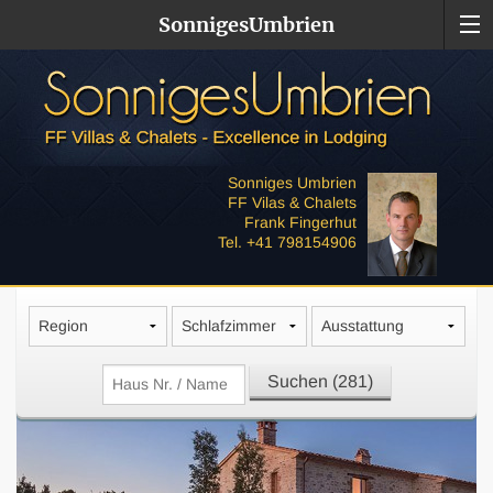
SonnigesUmbrien
Sonniges Umbrien
FF Vilas & Chalets
Frank Fingerhut
Tel. +41 798154906